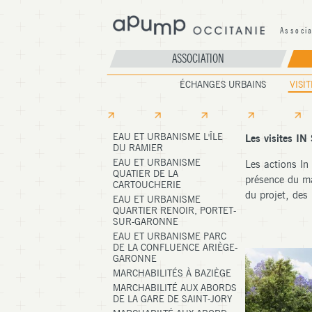
Associ
A
ASSOCIATION
ÉCHANGES URBAINS
VISIT
EAU ET URBANISME L'ÎLE
Les visites IN
DU RAMIER
EAU ET URBANISME
Les actions In 
QUATIER DE LA
présence du ma
CARTOUCHERIE
du projet, des
EAU ET URBANISME
QUARTIER RENOIR, PORTET-
SUR-GARONNE
EAU ET URBANISME PARC
DE LA CONFLUENCE ARIÈGE-
GARONNE
MARCHABILITÉS À BAZIÈGE
MARCHABILITÉ AUX ABORDS
DE LA GARE DE SAINT-JORY