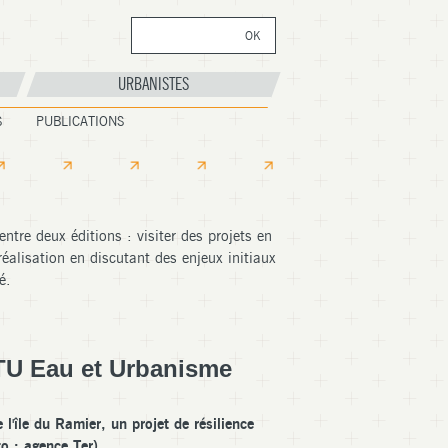
OK
Formulaire de
recherche
URBANISTES
S
PUBLICATIONS
ntre deux éditions : visiter des projets en
éalisation en discutant des enjeux initiaux
é.
ITU Eau et Urbanisme
l'île du Ramier, un projet de résilience
to : agence Ter)