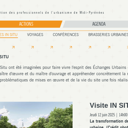
ation des professionnels de l’urbanisme de Midi-Pyrénées
PUMP Occitanie
ACTIONS
AGENDA
ES IN SITU
VOYAGES
CONFÉRENCES
BRASSERIES URBAINE
 SITU
Situ ont été imaginées pour faire vivre l'esprit des Échanges Urbains e
ître d'œuvre et du maître d'ouvrage et appréhender concrètement la r
 problématiques de mises en œuvre et de la vie du site une fois réalis
Visite IN S
Jeudi 12 juin 2025 | 14h00
La transformation de 
urbaine. (Crédit pho